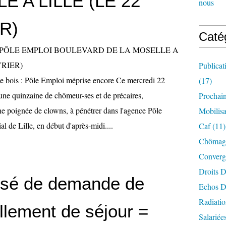
E A LILLE (LE 22
nous
R)
Caté
Publicat
e bois : Pôle Emploi méprise encore Ce mercredi 22
(17)
 une quinzaine de chômeur-ses et de précaires,
Prochai
 poignée de clowns, à pénétrer dans l'agence Pôle
Mobilisa
al de Lille, en début d'après-midi....
Caf
(11)
Chômag
Converg
Droits D
sé de demande de
Echos D
Radiatio
llement de séjour =
Salariée