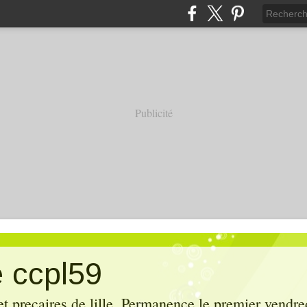
Publicité
e ccpl59
et precaires de lille. Permanence le premier vendr