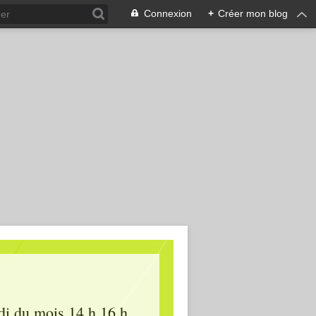
Connexion
+
Créer mon blog
edi du mois 14 h 16 h