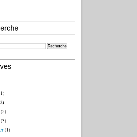
erche
ives
1)
2)
(5)
(3)
er
(1)