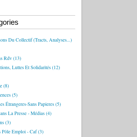
gories
ions Du Collectif (tracts, Analyses...)
ns Rdv
(13)
tions, Luttes Et Solidarités
(12)
e
(8)
ences
(5)
es Étrangeres-Sans Papieres
(5)
ans La Presse - Médias
(4)
ns
(3)
s Pôle Emploi - Caf
(3)