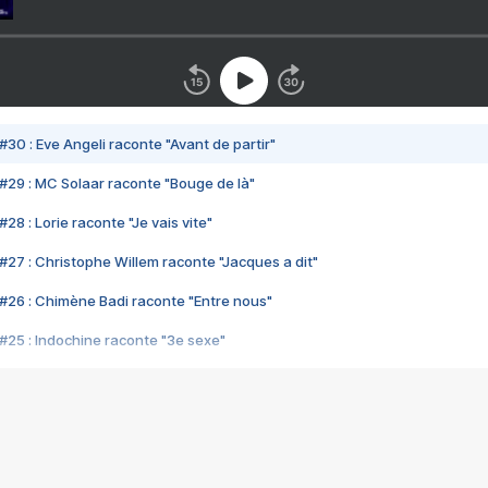
#30 : Eve Angeli raconte "Avant de partir"
#29 : MC Solaar raconte "Bouge de là"
28 : Lorie raconte "Je vais vite"
#27 : Christophe Willem raconte "Jacques a dit"
#26 : Chimène Badi raconte "Entre nous"
#25 : Indochine raconte "3e sexe"
#24 : Zaho raconte "C'est chelou"
#23 : Patrick Bruel raconte "Au café des délices"
#22 : Kyo raconte "Le chemin"